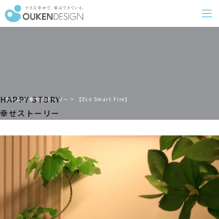
HAPPY STORY
ホーム
>
幸せストーリー
>
【Eco Smart Fire】
幸せストーリー