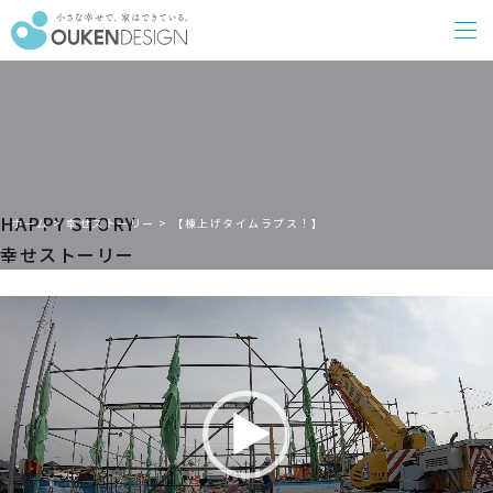
HAPPY STORY
ホーム
>
幸せストーリー
>
【棟上げタイムラプス！】
幸せストーリー
動
画
プ
レ
ー
ヤ
ー