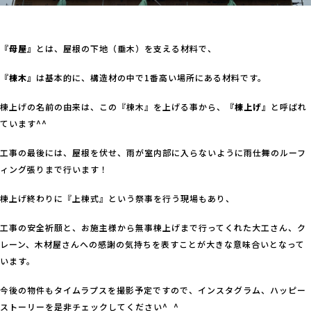
『母屋』
とは、屋根の下地（垂木）を支える材料で、
『棟木』
は基本的に、構造材の中で1番高い場所にある材料です。
棟上げの名前の由来は、この『棟木』を上げる事から、
『棟上げ』
と呼ばれ
ています^^
工事の最後には、屋根を伏せ、雨が室内部に入らないように雨仕舞のルーフ
ィング張りまで行います！
棟上げ終わりに『上棟式』という祭事を行う現場もあり、
工事の安全祈願と、お施主様から無事棟上げまで行ってくれた大工さん、ク
レーン、木材屋さんへの感謝の気持ちを表すことが大きな意味合いとなって
います。
今後の物件もタイムラプスを撮影予定ですので、インスタグラム、ハッピー
ストーリーを是非チェックしてください^_^