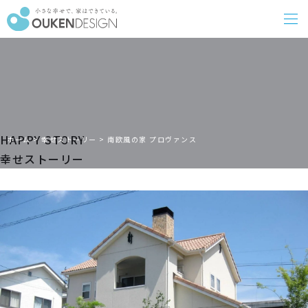
HAPPY STORY
ホーム
>
幸せストーリー
>
南欧風の家 プロヴァンス
幸せストーリー