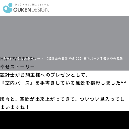
HAPPY STORY
ホーム
>
幸せストーリー
>
【設計士の日常 Vol.01】室内パース手書き中の風景
幸せストーリー
設計士がお施主様へのプレゼンとして、
『室内パース』を手書きしている風景を撮影しました^^
段々と、空間が出来上がってきて、ついつい見入ってし
まいますね！